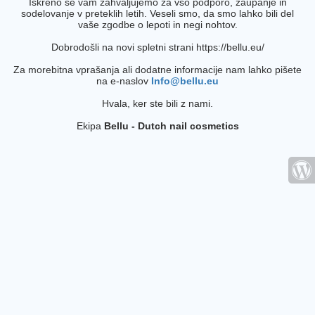
Iskreno se vam zahvaljujemo za vso podporo, zaupanje in
sodelovanje v preteklih letih. Veseli smo, da smo lahko bili del
vaše zgodbe o lepoti in negi nohtov.
Dobrodošli na novi spletni strani https://bellu.eu/
Za morebitna vprašanja ali dodatne informacije nam lahko pišete
na e-naslov
Info@bellu.eu
Hvala, ker ste bili z nami.
Ekipa
Bellu - Dutch nail cosmetics