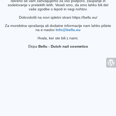
Iskreno se vam zahvaljujemo za vso podporo, zaupanje in
sodelovanje v preteklih letih. Veseli smo, da smo lahko bili del
vaše zgodbe o lepoti in negi nohtov.
Dobrodošli na novi spletni strani https://bellu.eu/
Za morebitna vprašanja ali dodatne informacije nam lahko pišete
na e-naslov
Info@bellu.eu
Hvala, ker ste bili z nami.
Ekipa
Bellu - Dutch nail cosmetics